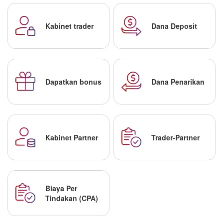
Kabinet trader
Dana Deposit
Dapatkan bonus
Dana Penarikan
Kabinet Partner
Trader-Partner
Biaya Per
Tindakan (CPA)