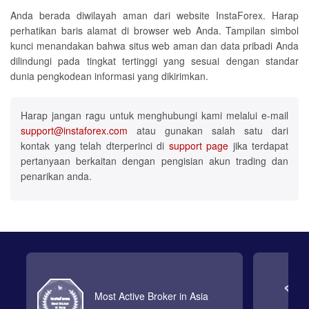
Anda berada diwilayah aman dari website InstaForex. Harap
perhatikan baris alamat di browser web Anda. Tampilan simbol
kunci menandakan bahwa situs web aman dan data pribadi Anda
dilindungi pada tingkat tertinggi yang sesuai dengan standar
dunia pengkodean informasi yang dikirimkan.
Harap jangan ragu untuk menghubungi kami melalui e-mail
support@instaforex.com
atau gunakan salah satu dari
kontak yang telah dterperinci di
support page
jika terdapat
pertanyaan berkaitan dengan pengisian akun trading dan
penarikan anda.
Most Active Broker in Asia