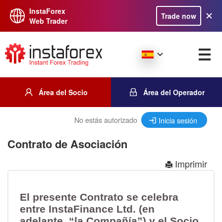
InstaForex
Trade now
Web Trader
Área del Socio
Área del Operador
No estás autorizado
Inicia sesión
Contrato de Asociación
Imprimir