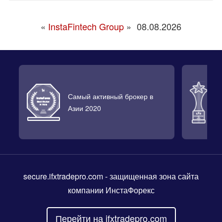
«
InstaFintech Group
»
08.08.2026
Самый активный брокер в
Л
Азии 2020
2
secure.ifxtradepro.com
- защищенная зона сайта
компании ИнстаФорекс
Перейти на ifxtradepro.com